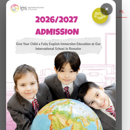
✕
admissions-rzeszow@ipschool.pl
EN
PL
Przejdź
do
treści